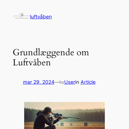
Spring
til
luftvåben
indhold
Grundlæggende om
Luftvåben
mar 29, 2024
—
User
in
Article
by