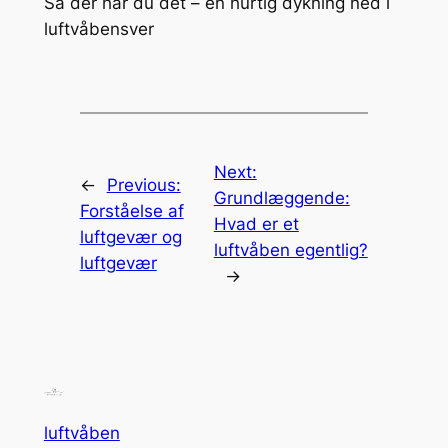
Så der har du det – en hurtig dykning ned i
luftvåbensver
Next:
←
Previous:
Grundlæggende:
Forståelse af
Hvad er et
luftgevær og
luftvåben egentlig?
luftgevær
→
luftvåben