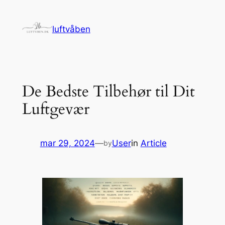
Spring
til
luftvåben
indhold
De Bedste Tilbehør til Dit
Luftgevær
mar 29, 2024
—
User
in
Article
by